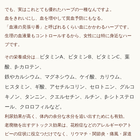
でも、実はこれとても優れたハーブの一種なんですよ。
血をきれいにし、血を増やして貧血予防にもなる。
「血液の見張り番」と呼ばれるくらい血にかかわるハーブです。
生理の血液量もコントロールするから、女性には特に身近なハー
ブです。
その栄養成分は…
ビタミンA、ビタミンB、ビタミンC、葉
酸、β-カロテン、
鉄やカルシウム、マグネシウム、ケイ酸、カリウム、
ヒスタミン、ギ酸、アセチルコリン、セロトニン、グルコ
キノン、タンニン、クエルセチン、ルチン、β-シトステロ
ール、クロロフィルなど。
利尿効果が高く、体内の余分な水分を追い出すためにも有効。
老廃物を出すデトックス効果は、花粉症などのアレルギーやアト
ピーの症状に役立つだけでなく、リウマチ・関節炎・痛風・尿道