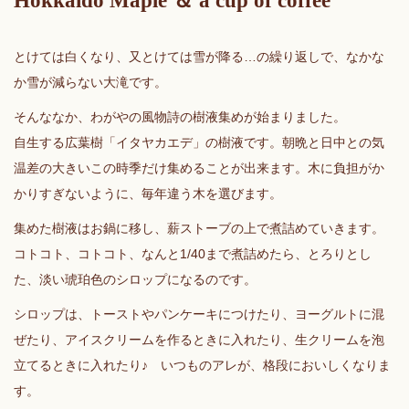
Hokkaido Maple ＆ a cup of coffee
とけては白くなり、又とけては雪が降る…の繰り返しで、なかな
か雪が減らない大滝です。
そんななか、わがやの風物詩の樹液集めが始まりました。
自生する広葉樹「イタヤカエデ」の樹液です。朝晩と日中との気
温差の大きいこの時季だけ集めることが出来ます。木に負担がか
かりすぎないように、毎年違う木を選びます。
集めた樹液はお鍋に移し、薪ストーブの上で煮詰めていきます。
コトコト、コトコト、なんと1/40まで煮詰めたら、とろりとし
た、淡い琥珀色のシロップになるのです。
シロップは、トーストやパンケーキにつけたり、ヨーグルトに混
ぜたり、アイスクリームを作るときに入れたり、生クリームを泡
立てるときに入れたり♪ いつものアレが、格段においしくなりま
す。