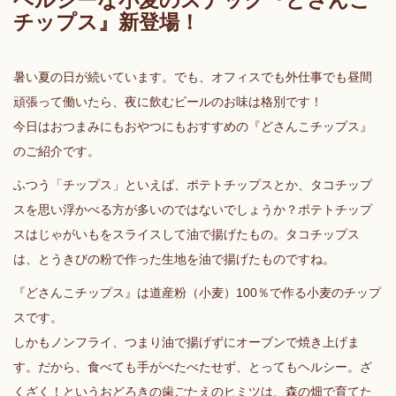
ヘルシーな小麦のスナック『どさんこ
チップス』新登場！
暑い夏の日が続いています。でも、オフィスでも外仕事でも昼間
頑張って働いたら、夜に飲むビールのお味は格別です！
今日はおつまみにもおやつにもおすすめの『どさんこチップス』
のご紹介です。
ふつう「チップス」といえば、ポテトチップスとか、タコチップ
スを思い浮かべる方が多いのではないでしょうか？ポテトチップ
スはじゃがいもをスライスして油で揚げたもの。タコチップス
は、とうきびの粉で作った生地を油で揚げたものですね。
『どさんこチップス』は道産粉（小麦）100％で作る小麦のチップ
スです。
しかもノンフライ、つまり油で揚げずにオーブンで焼き上げま
す。だから、食べても手がべたべたせず、とってもヘルシー。ざ
くざく！というおどろきの歯ごたえのヒミツは、森の畑で育てた