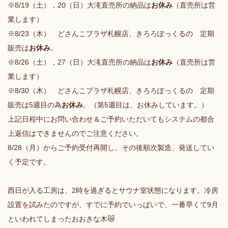
※8/19（土），20（日）大滝直売所の納品は
お休み
（直売所は営
業します）
※8/23（木） どさんこプラザ札幌店、きろろぽっくるの 定期
販売は
お休み
。
※8/26（土），27（日）大滝直売所の納品は
お休み
（直売所は営
業します）
※8/30（木） どさんこプラザ札幌店、きろろぽっくるの 定期
販売は5週目の為
お休み
。（第5週目は、お休みしています。）
上記日程中にお問い合わせ＆ご予約いただいてもシステムの都合
上返信はできませんのでご注意ください。
8/28（月）からご予約受付再開し、その後順次製造、発送してい
く予定です。
西日が入る工房は、2時を過ぎるとサウナ室状態になります。冷房
設置を試みたのですが、すでに予約でいっぱいで、一番早くて9月
といわれてしまったおおきな木😿