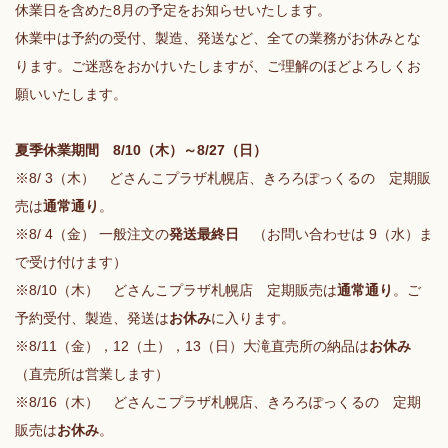
休業日を含めた8月の予定をお知らせいたします。
休業中は予約の受付、製造、発送など、全ての業務がお休みとな
ります。ご迷惑をおかけいたしますが、ご理解のほどよろしくお
願いいたします。
夏季休業期間 8/10（木）～8/27（日）
※8/ 3（木） どさんこプラザ札幌店、きろろぽっくるの 定期販
売は
通常通り
。
※8/ 4（金） 一般注文の
発送最終日
（お問い合わせは 9（水）ま
で受け付けます）
※8/10（木） どさんこプラザ札幌店 定期販売は
通常通り
。ご
予約受付、製造、発送は
お休み
に入ります。
※8/11（金），12（土），13（日）大滝直売所の納品は
お休み
（直売所は営業します）
※8/16（木） どさんこプラザ札幌店、きろろぽっくるの 定期
販売は
お休み
。