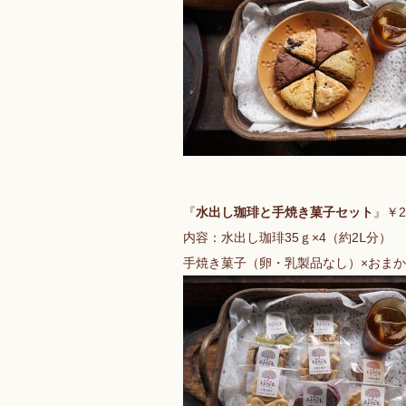
『
水出し珈琲と手焼き菓子セット
』￥2
内容：水出し珈琲35ｇ×4（約2Ⅼ分）
手焼き菓子（卵・乳製品なし）×おまか