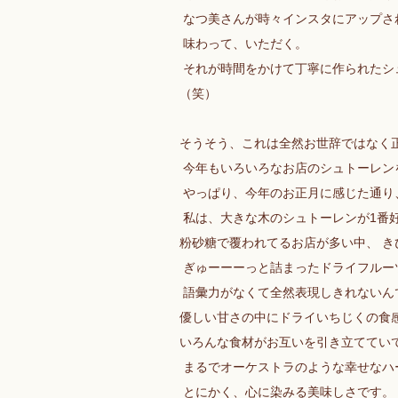
なつ美さんが時々インスタにアップさ
味わって、いただく。
それが時間をかけて丁寧に作られたシ
（笑）
そうそう、これは全然お世辞ではなく
今年もいろいろなお店のシュトーレン
やっぱり、今年のお正月に感じた通り
私は、大きな木のシュトーレンが1番
粉砂糖で覆われてるお店が多い中、 き
ぎゅーーーっと詰まったドライフルー
語彙力がなくて全然表現しきれないん
優しい甘さの中にドライいちじくの食
いろんな食材がお互いを引き立ててい
まるでオーケストラのような幸せなハ
とにかく、心に染みる美味しさです。