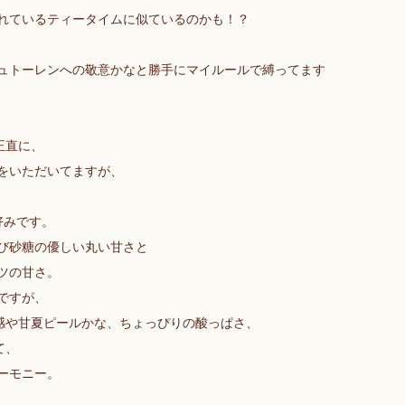
れているティータイムに似ているのかも！？
ュトーレンへの敬意かなと勝手にマイルールで縛ってます
正直に、
をいただいてますが、
、
好みです。
び砂糖の優しい丸い甘さと
ツの甘さ。
ですが、
感や甘夏ピールかな、ちょっぴりの酸っぱさ、
て、
ーモニー。