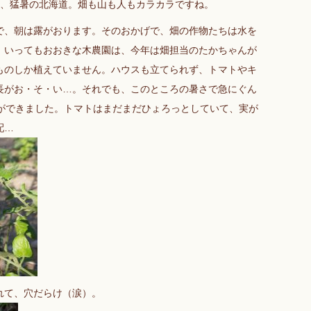
ら、猛暑の北海道。畑も山も人もカラカラですね。
で、朝は露がおります。そのおかげで、畑の作物たちは水を
、いってもおおきな木農園は、今年は畑担当のたかちゃんが
ものしか植えていません。ハウスも立てられず、トマトやキ
長がお・そ・い…。それでも、このところの暑さで急にぐん
穫ができました。トマトはまだまだひょろっとしていて、実が
配…
れて、穴だらけ（涙）。