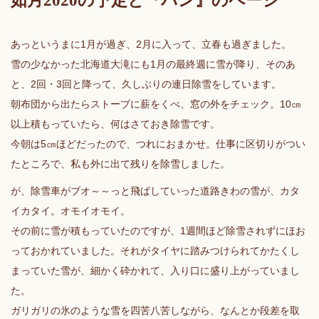
如月2020の予定と『パン』のページ
あっというまに1月が過ぎ、2月に入って、立春も過ぎました。
雪の少なかった北海道大滝にも1月の最終週に雪が降り、そのあ
と、2回・3回と降って、久しぶりの連日除雪をしています。
朝布団から出たらストーブに薪をくべ、窓の外をチェック。10㎝
以上積もっていたら、何はさておき除雪です。
今朝は5㎝ほどだったので、つれにおまかせ。仕事に区切りがつい
たところで、私も外に出て残りを除雪しました。
が、除雪車がブオ～～っと飛ばしていった道路きわの雪が、カタ
イカタイ。オモイオモイ。
その前に雪が積もっていたのですが、1週間ほど除雪されずにほお
っておかれていました。それがタイヤに踏みつけられてかたくし
まっていた雪が、細かく砕かれて、入り口に盛り上がっていまし
た。
ガリガリの氷のような雪を四苦八苦しながら、なんとか段差を取