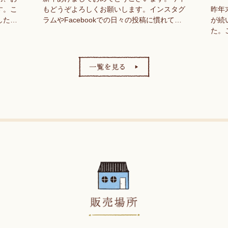
す。こ
もどうぞよろしくお願いします。インスタグ
昨年
した暑
ラムやFacebookでの日々の投稿に慣れて、
が続
草も一
このところ、こちらのブログの更新が手薄に
た。
いどう
なってしまっていました💦でも、今回はぜ…
問い
らく
たし