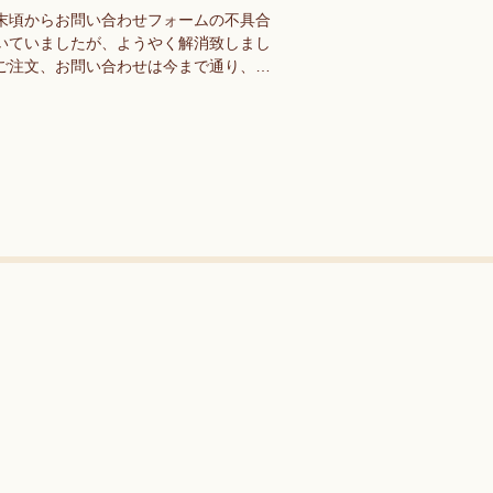
末頃からお問い合わせフォームの不具合
いていましたが、ようやく解消致しまし
ご注文、お問い合わせは今まで通り、お
合わせフォームよりお願いします。しば
の間はインスタグラムのDMでも受付い
ます。皆様にはご…