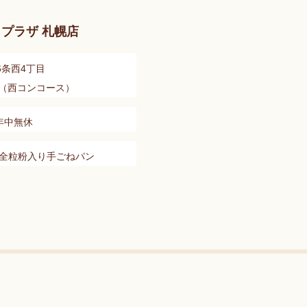
プラザ 札幌店
6条西4丁目
口（西コンコース）
0 年中無休
◯全粒粉入り手ごねパン