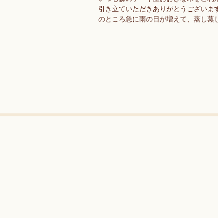
引き立ていただきありがとうございま
のところ急に雨の日が増えて、蒸し蒸
さにすでに悲鳴を上げています💦畑の
気に伸びて、この先、人も畑もいった
なっ…