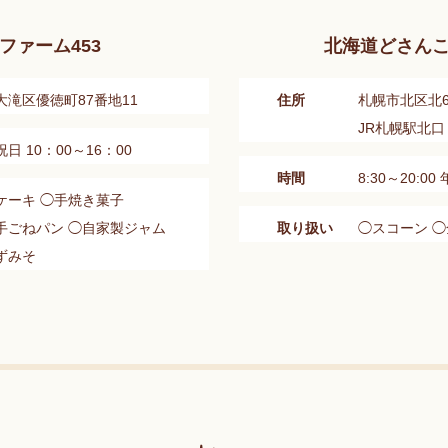
ファーム453
北海道どさんこ
滝区優徳町87番地11
住所
札幌市北区北
JR札幌駅北
 10：00～16：00
時間
8:30～20:0
ケーキ ◯手焼き菓子
手ごねパン ◯自家製ジャム
取り扱い
◯スコーン 
ずみそ