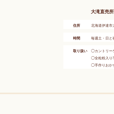
大滝直売所
住所
北海道伊達市大
時間
毎週土・日と祝日
取り扱い
◯カントリー
◯全粒粉入り
◯手作りおか