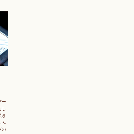
アー
もし
焼き
しみ
プの