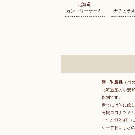
北海道
カントリーケーキ
ナチュラ
卵・乳製品（バ
北海道産の小麦1
格別です。
素材には体に優
有機ココナツミ
ニウム無添加）
シーでおいしさ