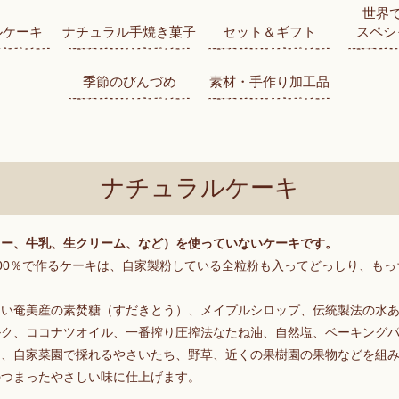
世界
ルケーキ
ナチュラル手焼き菓子
セット＆ギフト
スペシ
季節のびんづめ
素材・手作り加工品
ナチュラルケーキ
ター、牛乳、生クリーム、など）を使っていないケーキです。
00％で作るケーキは、自家製粉している全粒粉も入ってどっしり、もっ
しい奄美産の素焚糖（すだきとう）、メイプルシロップ、伝統製法の水
ルク、ココナツオイル、一番搾り圧搾法なたね油、自然塩、ベーキング
に、自家菜園で採れるやさいたち、野草、近くの果樹園の果物などを組
のつまったやさしい味に仕上げます。