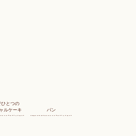
でひとつの
ャルケーキ
パン