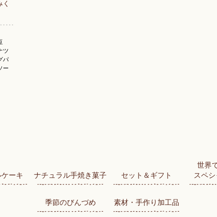
みく
豆
ナツ
グパ
ソー
世界
ルケーキ
ナチュラル手焼き菓子
セット＆ギフト
スペシ
季節のびんづめ
素材・手作り加工品