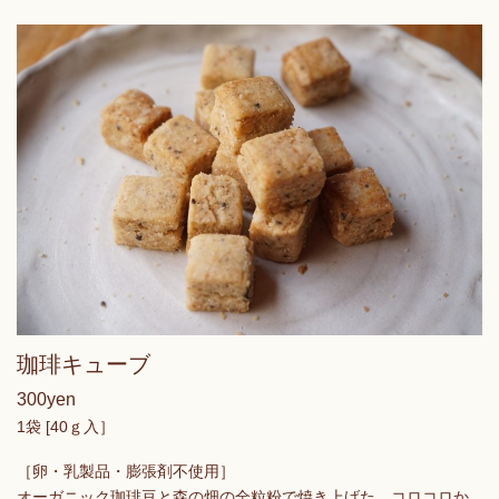
珈琲キューブ
300yen
1袋 [40ｇ入］
［卵・乳製品・膨張剤不使用］
オーガニック珈琲豆と森の畑の全粒粉で焼き上げた、コロコロか